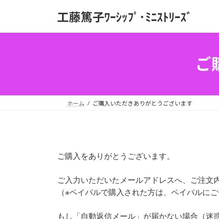
コ
ナ
工藤篤子ﾜｰｼｯﾌﾟ･ﾐﾆｽﾄﾘｰｽﾞ
ン
ビ
テ
ゲ
ン
ー
ツ
シ
ご
へ
ョ
ス
ン
キ
に
ッ
移
ホーム
ご購入いただきありがとうございます
プ
動
ご購入をありがとうございます。
ご入力いただいたメールアドレスへ、ご注文
（※ペイパルで購入された方は、ペイパルに
もし「自動返信メール」が届かない場合（迷